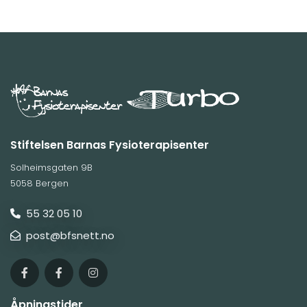
Stiftelsen Barnas Fysioterapisenter
Solheimsgaten 9B
5058 Bergen
55 32 05 10

post@bfsnett.no

Åpningstider