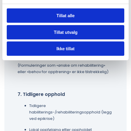
hjelpebehov (ADL, forflytning, gangfunksjon)
Økt selvstendighet, deltagelse og mestring i
Tillat alle
hverdagen
Behov for kompetansedeling med lokalt
Tillat utvalg
hjelpeapparat
Bedret livskvalitet, smertereduksjon og
Ikke tillat
bedre posisjonering
(Formuleringer som «ønske om rehabilitering»
eller «behov for opptrening» er ikke tilstrekkelig)
7. Tidligere opphold
Tidligere
habiliterings-/rehabiliteringsopphold (legg
ved epikrise)
Lokal oppfølging etter oppholdet