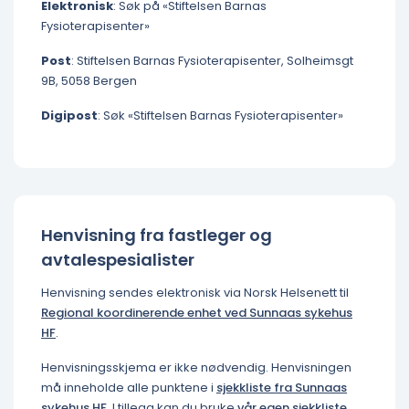
Elektronisk
: Søk på «Stiftelsen Barnas
Fysioterapisenter»
Post
: Stiftelsen Barnas Fysioterapisenter, Solheimsgt
9B, 5058 Bergen
Digipost
: Søk «Stiftelsen Barnas Fysioterapisenter»
Henvisning fra fastleger og
avtalespesialister
Henvisning sendes elektronisk via Norsk Helsenett til
Regional koordinerende enhet ved Sunnaas sykehus
HF
.
Henvisningsskjema er ikke nødvendig. Henvisningen
må inneholde alle punktene i
sjekkliste fra Sunnaas
sykehus HF
. I tillegg kan du bruke
vår egen sjekkliste