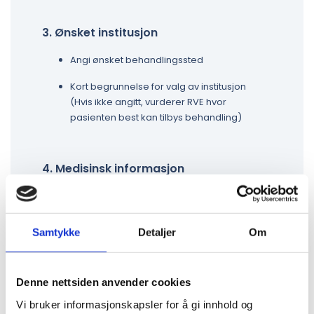
3. Ønsket institusjon
Angi ønsket behandlingssted
Kort begrunnelse for valg av institusjon
(Hvis ikke angitt, vurderer RVE hvor
pasienten best kan tilbys behandling)
4. Medisinsk informasjon
Hoveddiagnose
Funksjonsnivå
Samtykke
Detaljer
Om
Konkret problemstilling
Hvordan funksjonsnedsettelsen påvirker
Denne nettsiden anvender cookies
barnets dagligliv
Vi bruker informasjonskapsler for å gi innhold og
(hjemme, barnehage/skole, fritid)