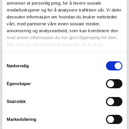
annonser et personlig preg, for å levere sosiale
mediefunksjoner og for å analysere trafikken vår. Vi deler
dessuten informasjon om hvordan du bruker nettstedet
5. Kommunale tiltak
vårt, med partnerne våre innen sosiale medier,
Beskrivelse av eksisterende tiltak i
annonsering og analysearbeid, som kan kombinere den
kommunen
med annen informasjon du har gjort tilgjengelig for dem,
eller som de har samlet inn gjennom din bruk av
Effekt av tiltakene
tjenestene deres.
Barnets egenaktivitet / egentrening i det
Samtykkevalg
daglige
Nødvendig
(RVE vurderer behov opp mot hva som kan
og skal gjøres i kommunen)
Egenskaper
6. Mål for habilitering / rehabilitering
Statistikk
Målene bør være konkrete og spesifikke.
Eksempler på relevant målinnhold:
Markedsføring
Potensial for bedre funksjon og redusert